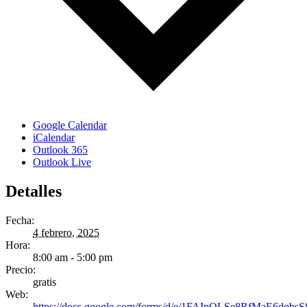
Google Calendar
iCalendar
Outlook 365
Outlook Live
Detalles
Fecha:
4 febrero, 2025
Hora:
8:00 am - 5:00 pm
Precio:
gratis
Web:
https://docs.google.com/forms/d/e/1FAIpQLSe8RfMaE6