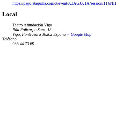
https://pago.ataquilla.com/#/event/X3AGJXTA/session/1T
Local
Teatro Afundación Vigo
Rúa Policarpo Sanz, 13
Vigo
,
Pontevedra
36202
España
+ Google Map
Teléfono
986 44 73 69