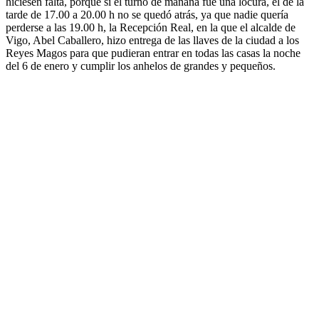
hiciesen falta, porque si el turno de mañana fue una locura, el de la
tarde de 17.00 a 20.00 h no se quedó atrás, ya que nadie quería
perderse a las 19.00 h, la Recepción Real, en la que el alcalde de
Vigo, Abel Caballero, hizo entrega de las llaves de la ciudad a los
Reyes Magos para que pudieran entrar en todas las casas la noche
del 6 de enero y cumplir los anhelos de grandes y pequeños.