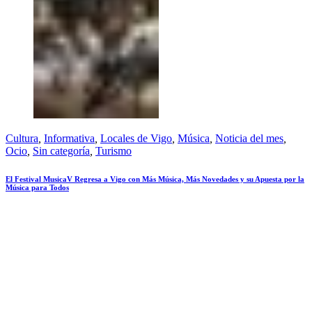
Cultura
,
Informativa
,
Locales de Vigo
,
Música
,
Noticia del mes
,
Ocio
,
Sin categoría
,
Turismo
El Festival MusicaV Regresa a Vigo con Más Música, Más Novedades y su Apuesta por la
Música para Todos