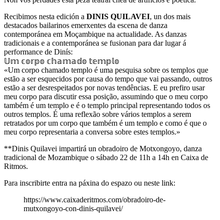
Recibimos nesta edición a
DINIS QUILAVEI
, un dos mais
destacados bailarinos emerxentes da escena de danza
contemporánea em Moçambique na actualidade. As danzas
tradicionais e a contemporánea se fusionan para dar lugar á
performance de Dinís:
𝕌𝕞 𝕔𝕠𝕣𝕡𝕠 𝕔𝕙𝕒𝕞𝕒𝕕𝕠 𝕥𝕖𝕞𝕡𝕝𝕠
«Um corpo chamado templo é uma pesquisa sobre os templos que
estão a ser esquecidos por causa do tempo que vai passando, outros
estão a ser desrespeitados por novas tendências. E eu prefiro usar
meu corpo para discutir essa posição, assumindo que o meu corpo
também é um templo e é o templo principal representando todos os
outros templos. É uma reflexão sobre vários templos a serem
retratados por um corpo que também é um templo e como é que o
meu corpo representaria a conversa sobre estes templos.»
**Dinis Quilavei impartirá un obradoiro de Motxongoyo, danza
tradicional de Mozambique o sábado 22 de 11h a 14h en Caixa de
Ritmos.
Para inscribirte entra na páxina do espazo ou neste link:
https://www.caixaderitmos.com/obradoiro-de-
mutxongoyo-con-dinis-quilavei/