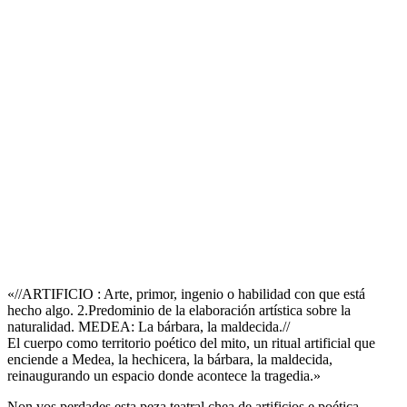
«//ARTIFICIO : Arte, primor, ingenio o habilidad con que está
hecho algo. 2.Predominio de la elaboración artística sobre la
naturalidad. MEDEA: La bárbara, la maldecida.//
El cuerpo como territorio poético del mito, un ritual artificial que
enciende a Medea, la hechicera, la bárbara, la maldecida,
reinaugurando un espacio donde acontece la tragedia.»
Non vos perdades esta peza teatral chea de artificios e poética.