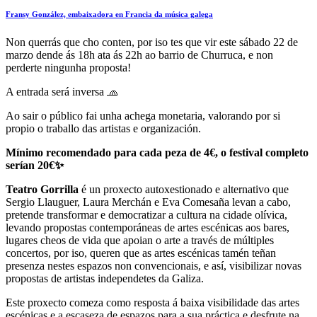
Fransy González, embaixadora en Francia da música galega
Non querrás que cho conten, por iso tes que vir este sábado 22 de
marzo dende ás 18h ata ás 22h ao barrio de Churruca, e non
perderte ningunha proposta!
A entrada será inversa 🧢
Ao sair o público fai unha achega monetaria, valorando por si
propio o traballo das artistas e organización.
Mínimo recomendado para cada peza de 4€, o festival completo
serían 20€✨️
Teatro Gorrilla
é un proxecto autoxestionado e alternativo que
Sergio Llauguer, Laura Merchán e Eva Comesaña levan a cabo,
pretende transformar e democratizar a cultura na cidade olívica,
levando propostas contemporáneas de artes escénicas aos bares,
lugares cheos de vida que apoian o arte a través de múltiples
concertos, por iso, queren que as artes escénicas tamén teñan
presenza nestes espazos non convencionais, e así, visibilizar novas
propostas de artistas independetes da Galiza.
Este proxecto comeza como resposta á baixa visibilidade das artes
escénicas e a escaseza de espazos para a sua práctica e desfrute na