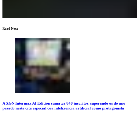
Read Next
A XGN Intermax AI Edition suma xa 840 inscritos, superando os do ano
pasado nesta cita especial coa intelixencia artificial como protagonista