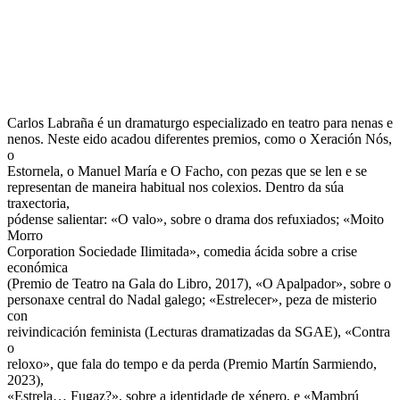
Carlos Labraña é un dramaturgo especializado en teatro para nenas e
nenos. Neste eido acadou diferentes premios, como o Xeración Nós,
o
Estornela, o Manuel María e O Facho, con pezas que se len e se
representan de maneira habitual nos colexios. Dentro da súa
traxectoria,
pódense salientar: «O valo», sobre o drama dos refuxiados; «Moito
Morro
Corporation Sociedade Ilimitada», comedia ácida sobre a crise
económica
(Premio de Teatro na Gala do Libro, 2017), «O Apalpador», sobre o
personaxe central do Nadal galego; «Estrelecer», peza de misterio
con
reivindicación feminista (Lecturas dramatizadas da SGAE), «Contra
o
reloxo», que fala do tempo e da perda (Premio Martín Sarmiendo,
2023),
«Estrela… Fugaz?», sobre a identidade de xénero, e «Mambrú