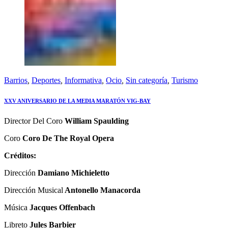
Barrios
,
Deportes
,
Informativa
,
Ocio
,
Sin categoría
,
Turismo
XXV ANIVERSARIO DE LA MEDIA MARATÓN VIG-BAY
Director Del Coro
William Spaulding
Coro
Coro De The Royal Opera
Créditos:
Dirección
Damiano Michieletto
Dirección Musical
Antonello Manacorda
Música
Jacques Offenbach
Libreto
Jules Barbier