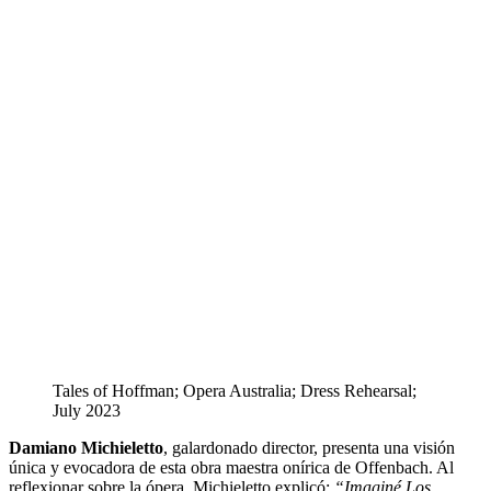
Tales of Hoffman; Opera Australia; Dress Rehearsal;
July 2023
Damiano Michieletto
, galardonado director, presenta una visión
única y evocadora de esta obra maestra onírica de Offenbach. Al
reflexionar sobre la ópera, Michieletto explicó:
“Imaginé Los