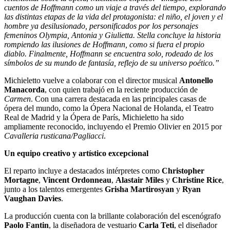
cuentos de Hoffmann como un viaje a través del tiempo, explorando
las distintas etapas de la vida del protagonista: el niño, el joven y el
hombre ya desilusionado, personificados por los personajes
femeninos Olympia, Antonia y Giulietta. Stella concluye la historia
rompiendo las ilusiones de Hoffmann, como si fuera el propio
diablo. Finalmente, Hoffmann se encuentra solo, rodeado de los
símbolos de su mundo de fantasía, reflejo de su universo poético.”
Michieletto vuelve a colaborar con el director musical
Antonello
Manacorda
, con quien trabajó en la reciente producción de
Carmen
. Con una carrera destacada en las principales casas de
ópera del mundo, como la Ópera Nacional de Holanda, el Teatro
Real de Madrid y la Ópera de París, Michieletto ha sido
ampliamente reconocido, incluyendo el Premio Olivier en 2015 por
Cavalleria rusticana/Pagliacci
.
Un equipo creativo y artístico excepcional
El reparto incluye a destacados intérpretes como
Christopher
Mortagne
,
Vincent Ordonneau
,
Alastair Miles
y
Christine Rice
,
junto a los talentos emergentes
Grisha Martirosyan
y
Ryan
Vaughan Davies
.
La producción cuenta con la brillante colaboración del escenógrafo
Paolo Fantin
, la diseñadora de vestuario
Carla Teti
, el diseñador