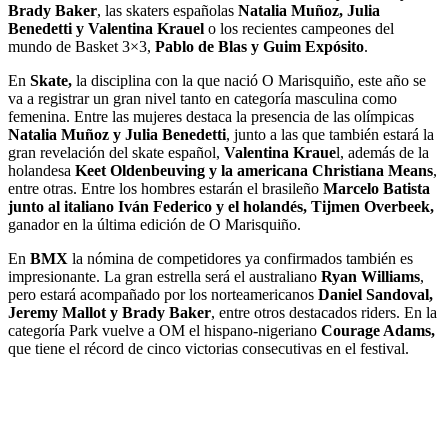
Brady Baker
, las skaters españolas
Natalia Muñoz, Julia
Benedetti y Valentina Krauel
o los recientes campeones del
mundo de Basket 3×3,
Pablo de Blas y Guim Expósito
.
En
Skate,
la disciplina con la que nació O Marisquiño, este año se
va a registrar un gran nivel tanto en categoría masculina como
femenina. Entre las mujeres destaca la presencia de las olímpicas
Natalia Muñoz y Julia Benedetti
, junto a las que también estará la
gran revelación del skate español,
Valentina Kraue
l, además de la
holandesa
Keet Oldenbeuving y la americana Christiana Means
,
entre otras. Entre los hombres estarán el brasileño
Marcelo Batista
junto al italiano Iván Federico y el holandés, Tijmen Overbeek,
ganador en la última edición de O Marisquiño.
En
BMX
la nómina de competidores ya confirmados también es
impresionante. La gran estrella será el australiano
Ryan Williams
,
pero estará acompañado por los norteamericanos
Daniel Sandoval,
Jeremy Mallot y Brady Baker
, entre otros destacados riders. En la
categoría Park vuelve a OM el hispano-nigeriano
Courage Adams,
que tiene el récord de cinco victorias consecutivas en el festival.