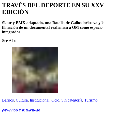
TRAVÉS DEL DEPORTE EN SU XXV
EDICIÓN
Skate y BMX adaptado, una Batalla de Gallos inclusiva y la
filmación de un documental reafirman a OM como espacio
integrador
See Also
Barrios
,
Cultura
,
Institucional
,
Ocio
,
Sin categoría
,
Turismo
¡VIVA VIGO Y SU NAVIDAD!