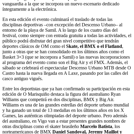
vanguardia a la que se incorpora un nuevo escenario dedicado
íntegramente a la electrónica.
En esta edición el evento culminará el traslado de todas las
disciplinas deportivas –con excepción del Descenso Urbano– al
entorno de la playa de Samil. A lo largo de los cuatro días del
festival, como siempre con entrada gratuita a todas las actividades, el
público podrá disfrutar del gran nivel competitivo que tendrán
deportes clásicos de OM como el
Skate, el BMX o el Flatland
,
junto a otras que se han consolidado en los últimos años como el
Basket 3×3 (que se incorpora a Samil) o las nuevas incorporaciones
al programa del evento como son el Big Air y el FMX. Además, el
sábado se celebrará el espectacular Descenso Urbano MTB desde O
Castro hasta la nueva llegada en A Laxe, pasando por las calles del
casco antiguo vigués.
Entre los deportistas que ya han confirmado su participación en esta
edición de O Marisquiño destaca la figura del australiano Ryan
Williams que competirá en dos disciplinas, BMX y Big Air.
Williams es una de las grandes estrellas del deporte urbano mundial
y ha ganado un total de 13 medallas en los últimos años en los X
Games, las auténticas olimpiadas del deporte urbano. Pero además
del australiano, en Vigo van a estar presentes grandes nombres de
otras disciplinas como el skater brasileño
Marcelo Batista
, los
norteamericanos de BMX
Daniel Sandoval, Jeremy Maillot y