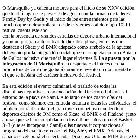
O Marisquiño ya calienta motores para el inicio de su XXV edición
que tendrá lugar este jueves 7 de agosto con la jornada de talleres
Family Day by Gadis y el inicio de los entrenamientos para las
pruebas que se desarrollarán desde el viernes 8 al domingo 10. El
festival cuenta este año
con la presencia de grandes estrellas de deporte urbano internacional
y con un programa deportivo de diez disciplinas, entre las que
destacan el Skate y el BMX adaptado como símbolo de la apuesta
del evento por la integración social, que se completa con una Batalla
de Gallos inclusiva que tendrá lugar el viernes 8. La
apuesta por la
integración de O Marisquiño
ha despertado el interés de una
productora de cine que grabará durante el evento un documental en
el que se hablará del carácter inclusivo del festival.
En esta edición el evento culminará el traslado de todas las
disciplinas deportivas –con excepción del Descenso Urbano– al
entorno de la playa de Samil. A lo largo de los cuatro días del
festival, como siempre con entrada gratuita a todas las actividades, el
público podrá disfrutar del gran nivel competitivo que tendrán
deportes clásicos de OM como el Skate, el BMX o el Flatland, junto
a otras que se han consolidado en los últimos años como el Basket
3×3 (que se incorpora a Samil) o las nuevas incorporaciones al
programa del evento como son el
Big Air y el FMX
. Además, el
sábado se celebrará el espectacular Descenso Urbano MTB desde O