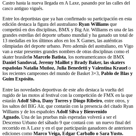
Castro hasta la nueva llegada en A Laxe, pasando por las calles del
casco antiguo vigués.
Entre los deportistas que ya han confirmado su participación en esta
edición destaca la figura del australiano
Ryan Williams
que
competirá en dos disciplinas, BMX y Big Air. Williams es una de las
grandes estrellas del deporte urbano mundial y ha ganado un total de
13 medallas en los últimos años en los X Games, las auténticas
olimpiadas del deporte urbano. Pero además del australiano, en Vigo
van a estar presentes grandes nombres de otras disciplinas como el
skater brasileñ
o Marcelo Batista
, los norteamericanos de BMX
Daniel Sandoval, Jeremy Maillot y Brady Baker, las skaters
españolas Natalia Muñoz, Julia Benedetti y Valentina Krauel
o
los recientes campeones del mundo de Basket 3×3,
Pablo de Blas y
Guim Expósito.
Entre las novedades deportivas de este año destaca la vuelta del
rugido de las motos al festival con la competición de FMX en la que
estarán
Adolf Silva, Dany Torres y Diogo Ribeiro
, entre otros, y
los saltos del BIG Air, que contarán con la presencia del citado Ryan
Williams y de los españoles
Adolf Silva y Bienvenido
Aguado.
Una de las pruebas más esperadas volverá a ser el
Descenso Urbano del sábado 9 que contará con un nuevo final del
recorrido en A Laxe y en el que participarán ganadores de anteriores
ediciones como
Marco Veiga, Edgar Carballo o Sara Yusto.