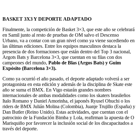
BASKET 3X3 Y DEPORTE ADAPTADO
Finalmente, la competición de Basket 3×3, que este año se celebrará
en Samil junto al resto de pruebas de OM salvo el Descenso
Urbano, va a contar con un gran nivel como ya viene sucediendo en
las últimas ediciones. Entre los equipos masculinos destaca la
presencia de dos formaciones que están dentro del Top 3 nacional,
Argots Bats y Barcelona 3×3, que cuentan en su filas con dos
campeones del mundo,
Pablo de Blas (Argos Bats) y Guim
Expósito (Barcelona 3×3).
Como ya ocurrió el año pasado, el deporte adaptado volverá a ser
protagonista en esta edición y además de la disciplina de Skate este
año se suma el BMX. En Vigo estarán grandes nombres
internacionales de ambas modalidades como los skaters brasileños
Italo Romano y Daniel Amorinha, el japonés Ryusel Ohuchi o los
riders de BMX Julián Molina (Colombia), Juanje Trujillo (España) y
Dan Butler (Reino Unido). Estas actividades, que cuentan con el
patrocinio de la Fundación Bimba y Lola, reafirman la apuesta de O
Marisquiño por favorecer la inclusión social de los discapacitados a
través del deporte.