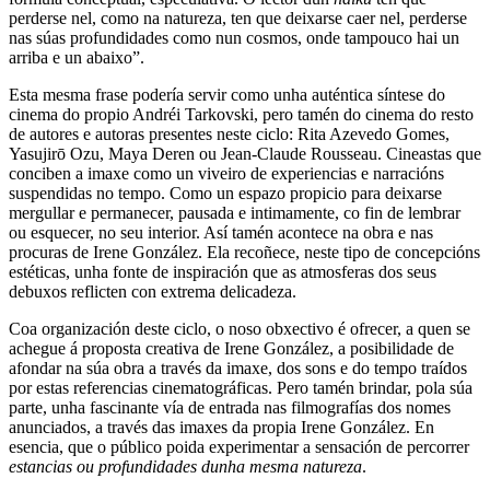
perderse nel, como na natureza, ten que deixarse caer nel, perderse
nas súas profundidades como nun cosmos, onde tampouco hai un
arriba e un abaixo”.
Esta mesma frase podería servir como unha auténtica síntese do
cinema do propio Andréi Tarkovski, pero tamén do cinema do resto
de autores e autoras presentes neste ciclo: Rita Azevedo Gomes,
Yasujirō Ozu, Maya Deren ou Jean-Claude Rousseau. Cineastas que
conciben a imaxe como un viveiro de experiencias e narracións
suspendidas no tempo. Como un espazo propicio para deixarse
mergullar e permanecer, pausada e intimamente, co fin de lembrar
ou esquecer, no seu interior. Así tamén acontece na obra e nas
procuras de Irene González. Ela recoñece, neste tipo de concepcións
estéticas, unha fonte de inspiración que as atmosferas dos seus
debuxos reflicten con extrema delicadeza.
Coa organización deste ciclo, o noso obxectivo é ofrecer, a quen se
achegue á proposta creativa de Irene González, a posibilidade de
afondar na súa obra a través da imaxe, dos sons e do tempo traídos
por estas referencias cinematográficas. Pero tamén brindar, pola súa
parte, unha fascinante vía de entrada nas filmografías dos nomes
anunciados, a través das imaxes da propia Irene González. En
esencia, que o público poida experimentar a sensación de percorrer
estancias ou profundidades dunha mesma natureza
.