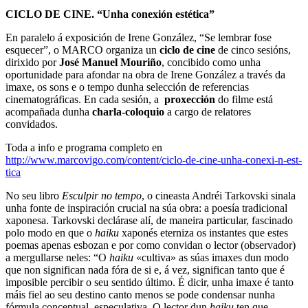
CICLO DE CINE.
“Unha conexión estética”
En paralelo á exposición de Irene González, “Se lembrar fose
esquecer”, o MARCO organiza un
ciclo de cine
de cinco sesións,
dirixido por
José Manuel Mouriño
, concibido como unha
oportunidade para afondar na obra de Irene González a través da
imaxe, os sons e o tempo dunha selección de referencias
cinematográficas. En cada sesión, a
proxección
do filme está
acompañada dunha
charla-coloquio
a cargo de relatores
convidados.
Toda a info e programa completo en
http://www.marcovigo.com/content/ciclo-de-cine-unha-conexi-n-est-
tica
No seu libro
Esculpir no tempo
, o cineasta Andréi Tarkovski sinala
unha fonte de inspiración crucial na súa obra: a poesía tradicional
xaponesa. Tarkovski declárase alí, de maneira particular, fascinado
polo modo en que o
haiku
xaponés eterniza os instantes que estes
poemas apenas esbozan e por como convidan o lector (observador)
a mergullarse neles: “O
haiku
«cultiva» as súas imaxes dun modo
que non significan nada fóra de si e, á vez, significan tanto que é
imposible percibir o seu sentido último. É dicir, unha imaxe é tanto
máis fiel ao seu destino canto menos se pode condensar nunha
fórmula conceptual, especulativa. O lector dun
haiku
ten que