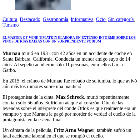
Cultura
,
Destacado
,
Gastronomía
,
Informativa
,
Ocio
,
Sin categoría
,
Turismo
EL MASTER OF WINE TIM ATKIN ELABORA UN EXTENSO INFORME SOBRE LOS
VINOS DE RÍAS BAIXAS CON UN SORPRENDENTE PÓDIUM
Murnau
murió en 1931 con 42 años en un accidente de coche en
Santa Bárbara, California. Conducía un menor amigo suyo de 14
años. Al sepelio acudieron sólo 11 personas, entre ellos Greta
Garbo.
En 2015, el cráneo de Murnau fue robado de su tumba, lo que avivó
aún más los rumores sobre una maldició
El protagonista de la cinta,
Max Schreck
, murió repentinamente
con tan sólo 56 años. Sufrió un ataque al corazón. Otra de las
leyendas sobre el intérprete del conde Orlok es que realmente era un
vampiro y que Murnau le pagó por morder de verdad el cuello de la
protagonista en la escena final.
Un cámara de la película,
Fritz Arno Wagner
, también sufrió un
fatal accidente laboral en el que se rompió el cuello.