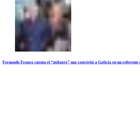
Fernando Franco cuenta el “milagro” que convirtió a Galicia en un referente