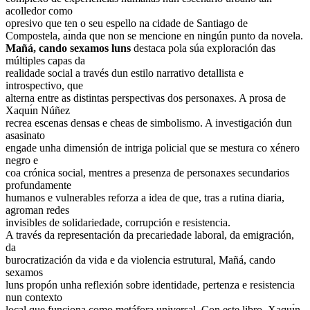
acolledor como
opresivo que ten o seu espello na cidade de Santiago de
Compostela, aı́nda que non se mencione en ningún punto da novela.
Mañá, cando sexamos luns
destaca pola súa exploración das
múltiples capas da
realidade social a través dun estilo narrativo detallista e
introspectivo, que
alterna entre as distintas perspectivas dos personaxes. A prosa de
Xaquı́n Núñez
recrea escenas densas e cheas de simbolismo. A investigación dun
asasinato
engade unha dimensión de intriga policial que se mestura co xénero
negro e
coa crónica social, mentres a presenza de personaxes secundarios
profundamente
humanos e vulnerables reforza a idea de que, tras a rutina diaria,
agroman redes
invisibles de solidariedade, corrupción e resistencia.
A través da representación da precariedade laboral, da emigración,
da
burocratización da vida e da violencia estrutural, Mañá, cando
sexamos
luns propón unha reflexión sobre identidade, pertenza e resistencia
nun contexto
local que funciona como metáfora universal. Con este libro, Xaquı́n