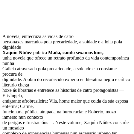
A novela, entrecruza as vidas de catro
personaxes marcados pola precariedade, a soidade e a loita pola
dignidade
Xaquı́n Núñez
publica
Mañá, cando sexamos luns,
unha novela que ofrece un retrato profundo da vida contemporánea
nunha
Galicia atravesada pola precariedade, a soidade e a constante
procura de
dignidade. A obra do recoñecido experto en literatura negra e crı́tico
literario chega
hoxe ás librarı́as e entretece as historias de catro protagonistas —
Elisângela,
emigrante afrobrasileira; Vila, home maior que coida da súa esposa
enferma; Carme,
funcionaria pública atrapada na burocracia; e Roberto, mozo
inmerso nun contexto
de perigos e frustracións—. Neste volume, Xaquı́n Núñez constrúe
un mosaico
complexo de experiencias humanas nun escenario urbano tan